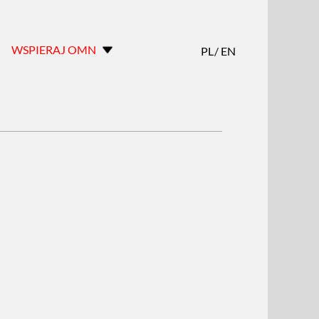
WSPIERAJ OMN
PL
/
EN
CO ROBIMY
NOWE MIEJSCA DLA NOWEJ MUZYKI
WSPIERAJ OMN!
OMN CZYLI OPEN MUSIC NETWORK