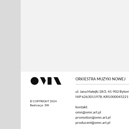
ORKIESTRA MUZYKI NOWEJ
ul. Jana Matejki 18/2, 41-902 Byto
NIP 6263011978, KRS 000045221
© COPYRIGHT 2024
Realizacja:
3W
kontakt:
omn@omn.art.pl
promotion@omn.art.pl
producent@omn.art.pl