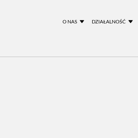
O NAS
DZIAŁALNOŚĆ
OMN
KONCERTY
SKŁAD
AKTUALNOŚCI
DYRYGENT
PROJEKTY
PRESS KIT
PŁYTY CD
KONTAKT
AKCJE
DOKUMENTY