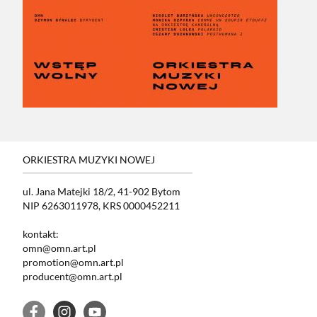
ORKIESTRA MUZYKI NOWEJ
ul. Jana Matejki 18/2, 41-902 Bytom
NIP 6263011978, KRS 0000452211
kontakt:
omn@omn.art.pl
promotion@omn.art.pl
producent@omn.art.pl