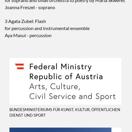
for soprano and small orchestra to poetry by Maria Skweres
Joanna Freszel - soprano
3 Agata Zubel: Flash
for percussion and instrumental ensemble
Aya Masui - percussion
BUNDESMINISTERIUMS FÜR KUNST, KULTUR, ÖFFENTLICHEN
DIENST UND SPORT