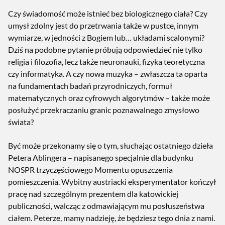
Czy świadomość może istnieć bez biologicznego ciała? Czy
umysł zdolny jest do przetrwania także w pustce, innym
wymiarze, w jedności z Bogiem lub… układami scalonymi?
Dziś na podobne pytanie próbują odpowiedzieć nie tylko
religia i filozofia, lecz także neuronauki, fizyka teoretyczna
czy informatyka. A czy nowa muzyka – zwłaszcza ta oparta
na fundamentach badań przyrodniczych, formuł
matematycznych oraz cyfrowych algorytmów – także może
posłużyć przekraczaniu granic poznawalnego zmysłowo
świata?
Być może przekonamy się o tym, słuchając ostatniego dzieła
Petera Ablingera – napisanego specjalnie dla budynku
NOSPR trzyczęściowego Momentu opuszczenia
pomieszczenia. Wybitny austriacki eksperymentator kończył
pracę nad szczególnym prezentem dla katowickiej
publiczności, walcząc z odmawiającym mu posłuszeństwa
ciałem. Peterze, mamy nadzieję, że będziesz tego dnia z nami.